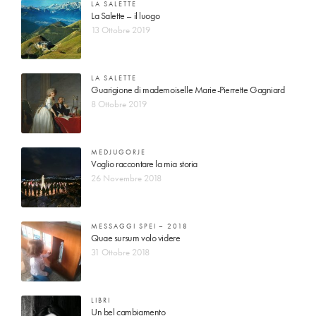
LA SALETTE
La Salette – il luogo
13 Ottobre 2019
LA SALETTE
Guarigione di mademoiselle Marie-Pierrette Gagniard
8 Ottobre 2019
MEDJUGORJE
Voglio raccontare la mia storia
26 Novembre 2018
MESSAGGI SPEI – 2018
Quae sursum volo videre
31 Ottobre 2018
LIBRI
Un bel cambiamento