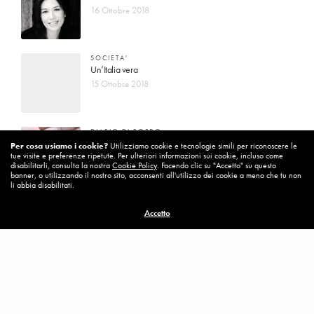
16 Ottobre 2018
SOCIETA'
Un’Italia vera
15 Ottobre 2018
DIARIO DI BORDO
La vita vince sempre
Per cosa usiamo i cookie?
Utilizziamo cookie e tecnologie simili per riconoscere le
tue visite e preferenze ripetute. Per ulteriori informazioni sui cookie, incluso come
8 Ottobre 2018
disabilitarli, consulta la nostra
Cookie Policy
. Facendo clic su "Accetto" su questo
banner, o utilizzando il nostro sito, acconsenti all'utilizzo dei cookie a meno che tu non
li abbia disabilitati.
MISSION
Accetto
Per cambiare ci vuole coraggio
8 Ottobre 2018