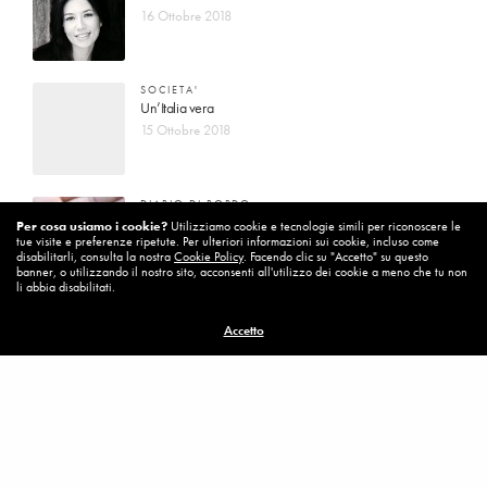
16 Ottobre 2018
SOCIETA'
Un’Italia vera
15 Ottobre 2018
DIARIO DI BORDO
La vita vince sempre
Per cosa usiamo i cookie?
Utilizziamo cookie e tecnologie simili per riconoscere le
tue visite e preferenze ripetute. Per ulteriori informazioni sui cookie, incluso come
8 Ottobre 2018
disabilitarli, consulta la nostra
Cookie Policy
. Facendo clic su "Accetto" su questo
banner, o utilizzando il nostro sito, acconsenti all'utilizzo dei cookie a meno che tu non
li abbia disabilitati.
MISSION
Accetto
Per cambiare ci vuole coraggio
8 Ottobre 2018