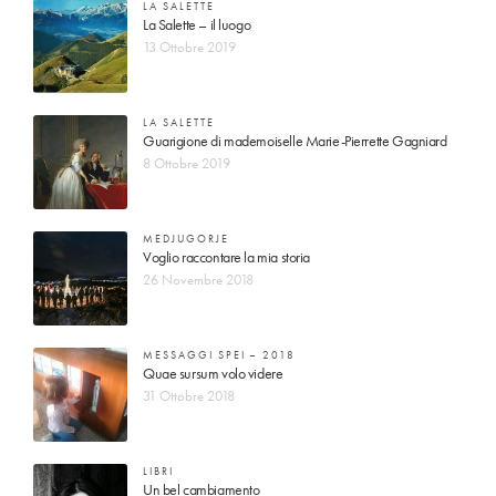
LA SALETTE
La Salette – il luogo
13 Ottobre 2019
LA SALETTE
Guarigione di mademoiselle Marie-Pierrette Gagniard
8 Ottobre 2019
MEDJUGORJE
Voglio raccontare la mia storia
26 Novembre 2018
MESSAGGI SPEI – 2018
Quae sursum volo videre
31 Ottobre 2018
LIBRI
Un bel cambiamento