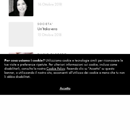
16 Ottobre 2018
SOCIETA'
Un’Italia vera
15 Ottobre 2018
DIARIO DI BORDO
La vita vince sempre
Per cosa usiamo i cookie?
Utilizziamo cookie e tecnologie simili per riconoscere le
tue visite e preferenze ripetute. Per ulteriori informazioni sui cookie, incluso come
8 Ottobre 2018
disabilitarli, consulta la nostra
Cookie Policy
. Facendo clic su "Accetto" su questo
banner, o utilizzando il nostro sito, acconsenti all'utilizzo dei cookie a meno che tu non
li abbia disabilitati.
MISSION
Accetto
Per cambiare ci vuole coraggio
8 Ottobre 2018