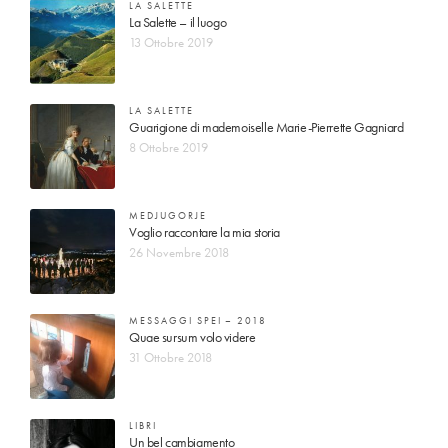
LA SALETTE
La Salette – il luogo
13 Ottobre 2019
LA SALETTE
Guarigione di mademoiselle Marie-Pierrette Gagniard
8 Ottobre 2019
MEDJUGORJE
Voglio raccontare la mia storia
26 Novembre 2018
MESSAGGI SPEI – 2018
Quae sursum volo videre
31 Ottobre 2018
LIBRI
Un bel cambiamento