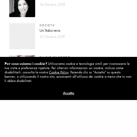
16 Ottobre 2018
SOCIETA'
Un’Italia vera
15 Ottobre 2018
DIARIO DI BORDO
La vita vince sempre
Per cosa usiamo i cookie?
Utilizziamo cookie e tecnologie simili per riconoscere le
tue visite e preferenze ripetute. Per ulteriori informazioni sui cookie, incluso come
8 Ottobre 2018
disabilitarli, consulta la nostra
Cookie Policy
. Facendo clic su "Accetto" su questo
banner, o utilizzando il nostro sito, acconsenti all'utilizzo dei cookie a meno che tu non
li abbia disabilitati.
MISSION
Accetto
Per cambiare ci vuole coraggio
8 Ottobre 2018