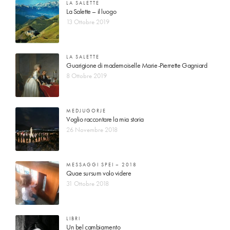
LA SALETTE
La Salette – il luogo
13 Ottobre 2019
LA SALETTE
Guarigione di mademoiselle Marie-Pierrette Gagniard
8 Ottobre 2019
MEDJUGORJE
Voglio raccontare la mia storia
26 Novembre 2018
MESSAGGI SPEI – 2018
Quae sursum volo videre
31 Ottobre 2018
LIBRI
Un bel cambiamento