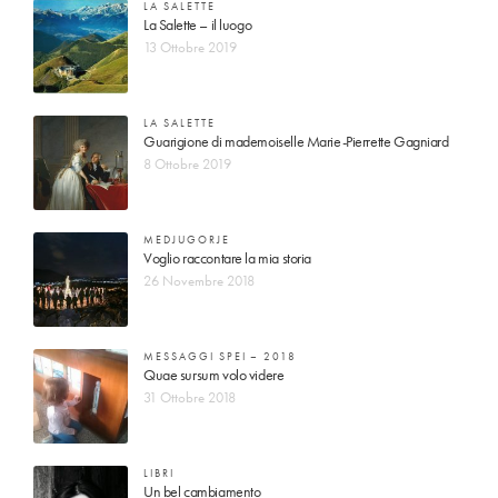
LA SALETTE
La Salette – il luogo
13 Ottobre 2019
LA SALETTE
Guarigione di mademoiselle Marie-Pierrette Gagniard
8 Ottobre 2019
MEDJUGORJE
Voglio raccontare la mia storia
26 Novembre 2018
MESSAGGI SPEI – 2018
Quae sursum volo videre
31 Ottobre 2018
LIBRI
Un bel cambiamento