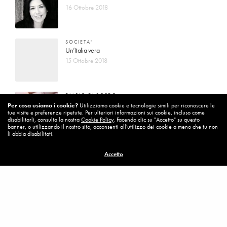
16 Ottobre 2018
SOCIETA'
Un’Italia vera
15 Ottobre 2018
DIARIO DI BORDO
La vita vince sempre
Per cosa usiamo i cookie?
Utilizziamo cookie e tecnologie simili per riconoscere le
tue visite e preferenze ripetute. Per ulteriori informazioni sui cookie, incluso come
8 Ottobre 2018
disabilitarli, consulta la nostra
Cookie Policy
. Facendo clic su "Accetto" su questo
banner, o utilizzando il nostro sito, acconsenti all'utilizzo dei cookie a meno che tu non
li abbia disabilitati.
MISSION
Accetto
Per cambiare ci vuole coraggio
8 Ottobre 2018