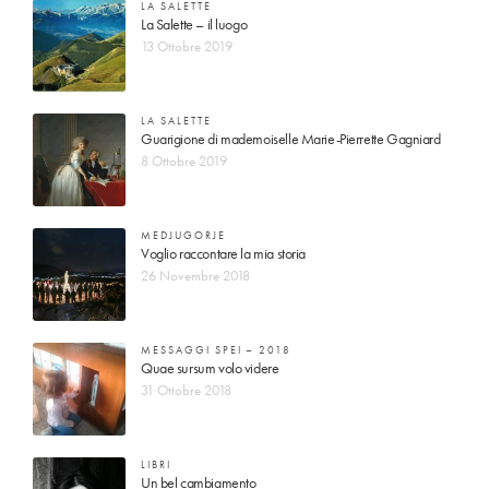
LA SALETTE
La Salette – il luogo
13 Ottobre 2019
LA SALETTE
Guarigione di mademoiselle Marie-Pierrette Gagniard
8 Ottobre 2019
MEDJUGORJE
Voglio raccontare la mia storia
26 Novembre 2018
MESSAGGI SPEI – 2018
Quae sursum volo videre
31 Ottobre 2018
LIBRI
Un bel cambiamento