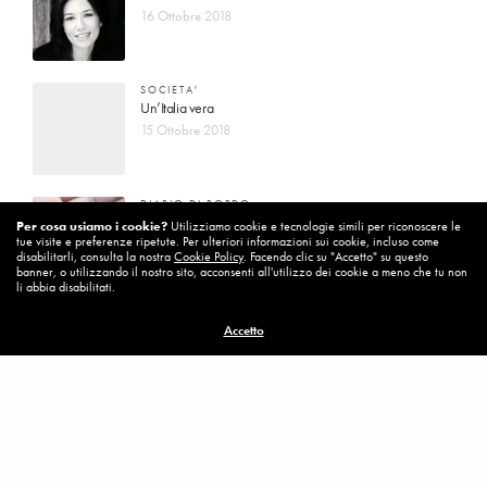
16 Ottobre 2018
SOCIETA'
Un’Italia vera
15 Ottobre 2018
DIARIO DI BORDO
La vita vince sempre
Per cosa usiamo i cookie?
Utilizziamo cookie e tecnologie simili per riconoscere le
tue visite e preferenze ripetute. Per ulteriori informazioni sui cookie, incluso come
8 Ottobre 2018
disabilitarli, consulta la nostra
Cookie Policy
. Facendo clic su "Accetto" su questo
banner, o utilizzando il nostro sito, acconsenti all'utilizzo dei cookie a meno che tu non
li abbia disabilitati.
MISSION
Accetto
Per cambiare ci vuole coraggio
8 Ottobre 2018