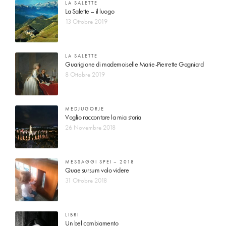
LA SALETTE
La Salette – il luogo
13 Ottobre 2019
LA SALETTE
Guarigione di mademoiselle Marie-Pierrette Gagniard
8 Ottobre 2019
MEDJUGORJE
Voglio raccontare la mia storia
26 Novembre 2018
MESSAGGI SPEI – 2018
Quae sursum volo videre
31 Ottobre 2018
LIBRI
Un bel cambiamento