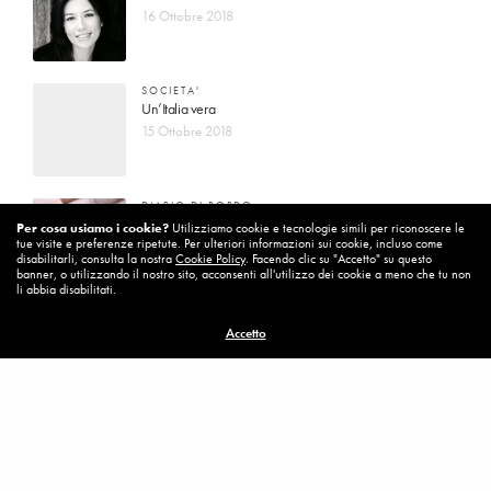
16 Ottobre 2018
SOCIETA'
Un’Italia vera
15 Ottobre 2018
DIARIO DI BORDO
La vita vince sempre
Per cosa usiamo i cookie?
Utilizziamo cookie e tecnologie simili per riconoscere le
tue visite e preferenze ripetute. Per ulteriori informazioni sui cookie, incluso come
8 Ottobre 2018
disabilitarli, consulta la nostra
Cookie Policy
. Facendo clic su "Accetto" su questo
banner, o utilizzando il nostro sito, acconsenti all'utilizzo dei cookie a meno che tu non
li abbia disabilitati.
MISSION
Accetto
Per cambiare ci vuole coraggio
8 Ottobre 2018