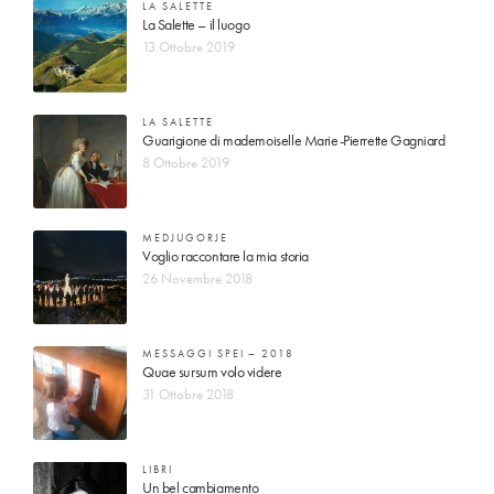
LA SALETTE
La Salette – il luogo
13 Ottobre 2019
LA SALETTE
Guarigione di mademoiselle Marie-Pierrette Gagniard
8 Ottobre 2019
MEDJUGORJE
Voglio raccontare la mia storia
26 Novembre 2018
MESSAGGI SPEI – 2018
Quae sursum volo videre
31 Ottobre 2018
LIBRI
Un bel cambiamento