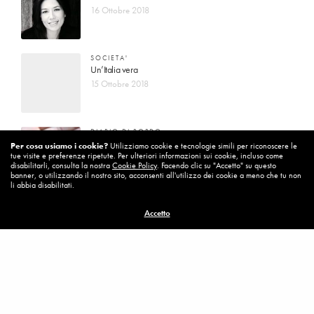
16 Ottobre 2018
SOCIETA'
Un’Italia vera
15 Ottobre 2018
DIARIO DI BORDO
La vita vince sempre
Per cosa usiamo i cookie?
Utilizziamo cookie e tecnologie simili per riconoscere le
tue visite e preferenze ripetute. Per ulteriori informazioni sui cookie, incluso come
8 Ottobre 2018
disabilitarli, consulta la nostra
Cookie Policy
. Facendo clic su "Accetto" su questo
banner, o utilizzando il nostro sito, acconsenti all'utilizzo dei cookie a meno che tu non
li abbia disabilitati.
MISSION
Accetto
Per cambiare ci vuole coraggio
8 Ottobre 2018