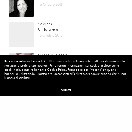
16 Ottobre 2018
SOCIETA'
Un’Italia vera
15 Ottobre 2018
DIARIO DI BORDO
La vita vince sempre
Per cosa usiamo i cookie?
Utilizziamo cookie e tecnologie simili per riconoscere le
tue visite e preferenze ripetute. Per ulteriori informazioni sui cookie, incluso come
8 Ottobre 2018
disabilitarli, consulta la nostra
Cookie Policy
. Facendo clic su "Accetto" su questo
banner, o utilizzando il nostro sito, acconsenti all'utilizzo dei cookie a meno che tu non
li abbia disabilitati.
MISSION
Accetto
Per cambiare ci vuole coraggio
8 Ottobre 2018