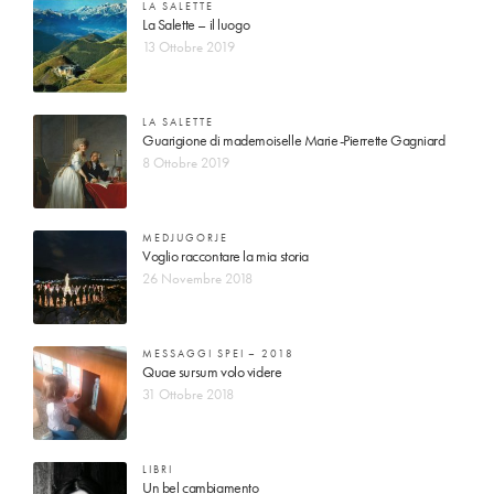
LA SALETTE
La Salette – il luogo
13 Ottobre 2019
LA SALETTE
Guarigione di mademoiselle Marie-Pierrette Gagniard
8 Ottobre 2019
MEDJUGORJE
Voglio raccontare la mia storia
26 Novembre 2018
MESSAGGI SPEI – 2018
Quae sursum volo videre
31 Ottobre 2018
LIBRI
Un bel cambiamento