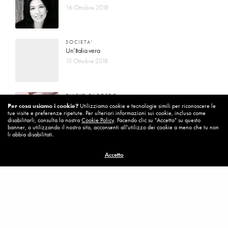
16 Ottobre 2018
SOCIETA'
Un’Italia vera
15 Ottobre 2018
DIARIO DI BORDO
La vita vince sempre
Per cosa usiamo i cookie?
Utilizziamo cookie e tecnologie simili per riconoscere le
tue visite e preferenze ripetute. Per ulteriori informazioni sui cookie, incluso come
8 Ottobre 2018
disabilitarli, consulta la nostra
Cookie Policy
. Facendo clic su "Accetto" su questo
banner, o utilizzando il nostro sito, acconsenti all'utilizzo dei cookie a meno che tu non
li abbia disabilitati.
MISSION
Accetto
Per cambiare ci vuole coraggio
8 Ottobre 2018