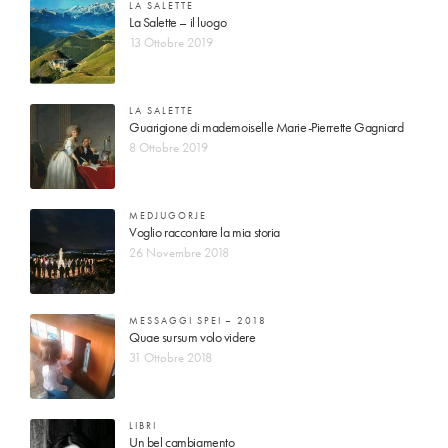
LA SALETTE
La Salette – il luogo
13 Ottobre 2019
LA SALETTE
Guarigione di mademoiselle Marie-Pierrette Gagniard
8 Ottobre 2019
MEDJUGORJE
Voglio raccontare la mia storia
26 Novembre 2018
MESSAGGI SPEI – 2018
Quae sursum volo videre
31 Ottobre 2018
LIBRI
Un bel cambiamento