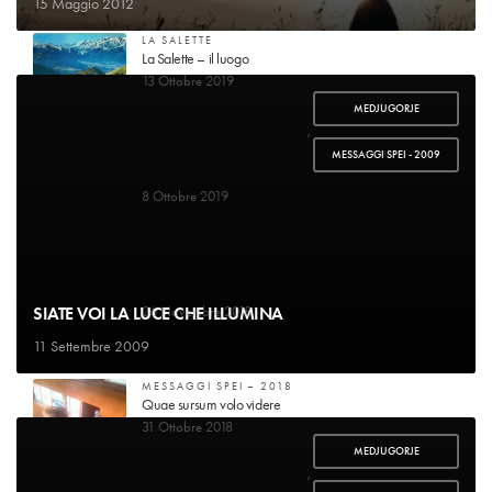
15 Maggio 2012
LA SALETTE
La Salette – il luogo
13 Ottobre 2019
MEDJUGORJE
,
MESSAGGI SPEI - 2009
LA SALETTE
Guarigione di mademoiselle Marie-Pierrette Gagniard
8 Ottobre 2019
MEDJUGORJE
Voglio raccontare la mia storia
SIATE VOI LA LUCE CHE ILLUMINA
26 Novembre 2018
11 Settembre 2009
MESSAGGI SPEI – 2018
Quae sursum volo videre
31 Ottobre 2018
MEDJUGORJE
,