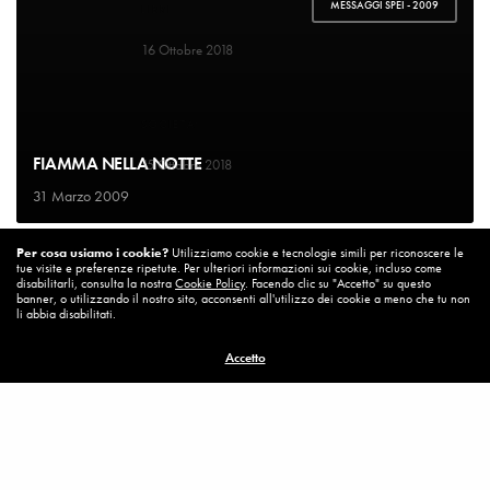
MESSAGGI SPEI - 2009
LIBRI
Un bel cambiamento
16 Ottobre 2018
SOCIETA'
Un’Italia vera
FIAMMA NELLA NOTTE
15 Ottobre 2018
31 Marzo 2009
DIARIO DI BORDO
Per cosa usiamo i cookie?
Utilizziamo cookie e tecnologie simili per riconoscere le
La vita vince sempre
tue visite e preferenze ripetute. Per ulteriori informazioni sui cookie, incluso come
8 Ottobre 2018
disabilitarli, consulta la nostra
Cookie Policy
. Facendo clic su "Accetto" su questo
banner, o utilizzando il nostro sito, acconsenti all'utilizzo dei cookie a meno che tu non
li abbia disabilitati.
MISSION
Accetto
Per cambiare ci vuole coraggio
8 Ottobre 2018