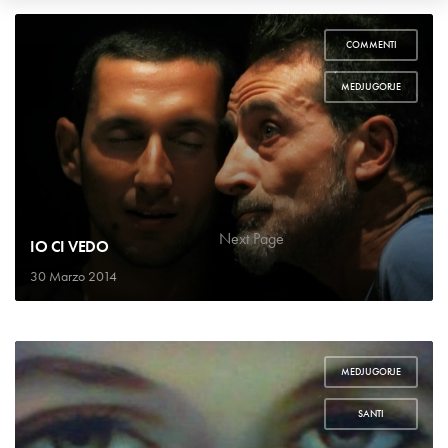
COMMENTI
,
MEDJUGORJE
1
2
Next Page
IO CI VEDO
30 Marzo 2014
MEDJUGORJE
,
SANTI