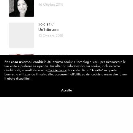
16 Ottobre 2018
SOCIETA'
Un’Italia vera
15 Ottobre 2018
DIARIO DI BORDO
La vita vince sempre
Per cosa usiamo i cookie?
Utilizziamo cookie e tecnologie simili per riconoscere le
tue visite e preferenze ripetute. Per ulteriori informazioni sui cookie, incluso come
8 Ottobre 2018
disabilitarli, consulta la nostra
Cookie Policy
. Facendo clic su "Accetto" su questo
banner, o utilizzando il nostro sito, acconsenti all'utilizzo dei cookie a meno che tu non
li abbia disabilitati.
MISSION
Accetto
Per cambiare ci vuole coraggio
8 Ottobre 2018