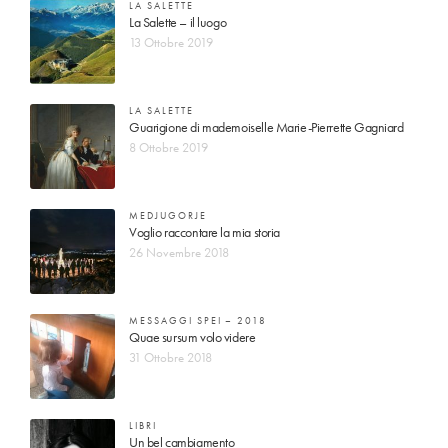
LA SALETTE
La Salette – il luogo
13 Ottobre 2019
LA SALETTE
Guarigione di mademoiselle Marie-Pierrette Gagniard
8 Ottobre 2019
MEDJUGORJE
Voglio raccontare la mia storia
26 Novembre 2018
MESSAGGI SPEI – 2018
Quae sursum volo videre
31 Ottobre 2018
LIBRI
Un bel cambiamento