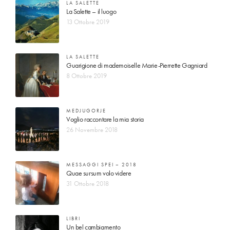
LA SALETTE
La Salette – il luogo
13 Ottobre 2019
LA SALETTE
Guarigione di mademoiselle Marie-Pierrette Gagniard
8 Ottobre 2019
MEDJUGORJE
Voglio raccontare la mia storia
26 Novembre 2018
MESSAGGI SPEI – 2018
Quae sursum volo videre
31 Ottobre 2018
LIBRI
Un bel cambiamento