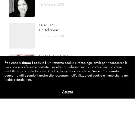
16 Ottobre 2018
SOCIETA'
Un’Italia vera
15 Ottobre 2018
DIARIO DI BORDO
La vita vince sempre
Per cosa usiamo i cookie?
Utilizziamo cookie e tecnologie simili per riconoscere le
tue visite e preferenze ripetute. Per ulteriori informazioni sui cookie, incluso come
8 Ottobre 2018
disabilitarli, consulta la nostra
Cookie Policy
. Facendo clic su "Accetto" su questo
banner, o utilizzando il nostro sito, acconsenti all'utilizzo dei cookie a meno che tu non
li abbia disabilitati.
MISSION
Accetto
Per cambiare ci vuole coraggio
8 Ottobre 2018