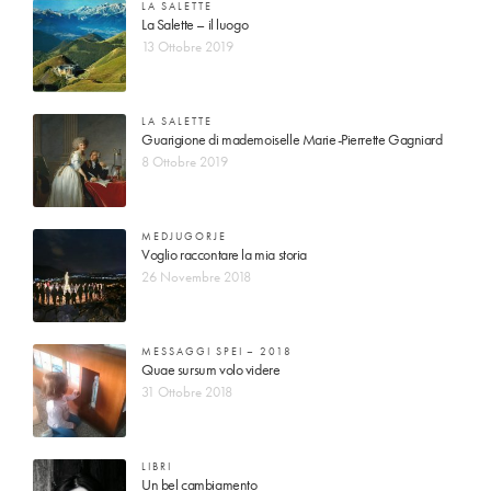
LA SALETTE
La Salette – il luogo
13 Ottobre 2019
LA SALETTE
Guarigione di mademoiselle Marie-Pierrette Gagniard
8 Ottobre 2019
MEDJUGORJE
Voglio raccontare la mia storia
26 Novembre 2018
MESSAGGI SPEI – 2018
Quae sursum volo videre
31 Ottobre 2018
LIBRI
Un bel cambiamento