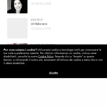
16 Ottobre 2018
SOCIETA'
Un’Italia vera
15 Ottobre 2018
DIARIO DI BORDO
La vita vince sempre
Per cosa usiamo i cookie?
Utilizziamo cookie e tecnologie simili per riconoscere le
tue visite e preferenze ripetute. Per ulteriori informazioni sui cookie, incluso come
8 Ottobre 2018
disabilitarli, consulta la nostra
Cookie Policy
. Facendo clic su "Accetto" su questo
banner, o utilizzando il nostro sito, acconsenti all'utilizzo dei cookie a meno che tu non
li abbia disabilitati.
MISSION
Accetto
Per cambiare ci vuole coraggio
8 Ottobre 2018