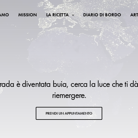
IAMO
MISSION
LA RICETTA
DIARIO DI BORDO
ART
trada è diventata buia, cerca la luce che ti dà
riemergere.
PRENDI UN APPUNTAMENTO