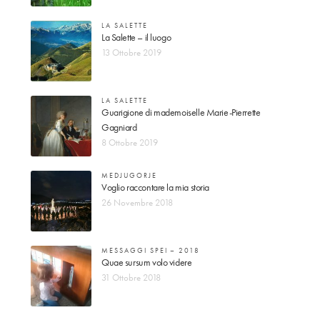
LA SALETTE
La Salette – il luogo
13 Ottobre 2019
LA SALETTE
Guarigione di mademoiselle Marie-Pierrette
Gagniard
8 Ottobre 2019
MEDJUGORJE
Voglio raccontare la mia storia
26 Novembre 2018
MESSAGGI SPEI – 2018
Quae sursum volo videre
31 Ottobre 2018