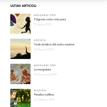
ULTIMI ARTICOLI
MESSAGGI SPEI
Il Signore conta i miei passi
21 Aprile 2021
SOCIETA'
Vuole dividerci dal nostro creatore
24 Marzo 2020
MESSAGGI SPEI
La mangiatoia
30 Dicembre 2019
MISSION
Paradiso indifeso
25 Ottobre 2019