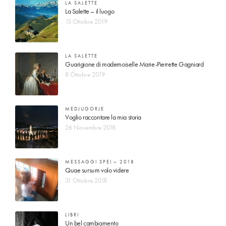
LA SALETTE
La Salette – il luogo
13 Ottobre 2019
LA SALETTE
Guarigione di mademoiselle Marie-Pierrette Gagniard
8 Ottobre 2019
MEDJUGORJE
Voglio raccontare la mia storia
26 Novembre 2018
MESSAGGI SPEI – 2018
Quae sursum volo videre
31 Ottobre 2018
LIBRI
Un bel cambiamento