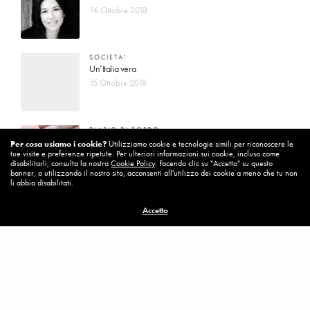
16 Ottobre 2018
SOCIETA'
Un’Italia vera
15 Ottobre 2018
DIARIO DI BORDO
La vita vince sempre
Per cosa usiamo i cookie?
Utilizziamo cookie e tecnologie simili per riconoscere le
tue visite e preferenze ripetute. Per ulteriori informazioni sui cookie, incluso come
8 Ottobre 2018
disabilitarli, consulta la nostra
Cookie Policy
. Facendo clic su "Accetto" su questo
banner, o utilizzando il nostro sito, acconsenti all'utilizzo dei cookie a meno che tu non
li abbia disabilitati.
MISSION
Accetto
Per cambiare ci vuole coraggio
8 Ottobre 2018