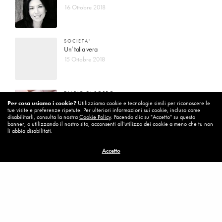
16 Ottobre 2018
SOCIETA'
Un’Italia vera
15 Ottobre 2018
DIARIO DI BORDO
La vita vince sempre
Per cosa usiamo i cookie?
Utilizziamo cookie e tecnologie simili per riconoscere le
tue visite e preferenze ripetute. Per ulteriori informazioni sui cookie, incluso come
8 Ottobre 2018
disabilitarli, consulta la nostra
Cookie Policy
. Facendo clic su "Accetto" su questo
banner, o utilizzando il nostro sito, acconsenti all'utilizzo dei cookie a meno che tu non
li abbia disabilitati.
MISSION
Accetto
Per cambiare ci vuole coraggio
8 Ottobre 2018