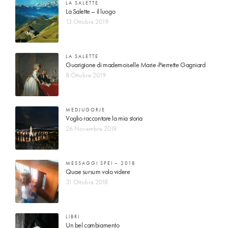
LA SALETTE
La Salette – il luogo
13 Ottobre 2019
LA SALETTE
Guarigione di mademoiselle Marie-Pierrette Gagniard
8 Ottobre 2019
MEDJUGORJE
Voglio raccontare la mia storia
26 Novembre 2018
MESSAGGI SPEI – 2018
Quae sursum volo videre
31 Ottobre 2018
LIBRI
Un bel cambiamento