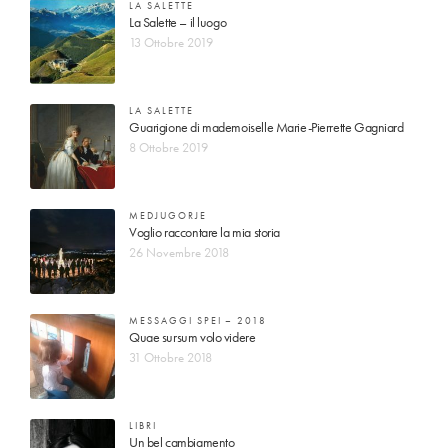
LA SALETTE
La Salette – il luogo
13 Ottobre 2019
LA SALETTE
Guarigione di mademoiselle Marie-Pierrette Gagniard
8 Ottobre 2019
MEDJUGORJE
Voglio raccontare la mia storia
26 Novembre 2018
MESSAGGI SPEI – 2018
Quae sursum volo videre
31 Ottobre 2018
LIBRI
Un bel cambiamento