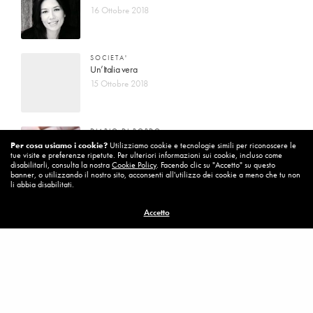
16 Ottobre 2018
SOCIETA'
Un’Italia vera
15 Ottobre 2018
DIARIO DI BORDO
La vita vince sempre
Per cosa usiamo i cookie?
Utilizziamo cookie e tecnologie simili per riconoscere le
tue visite e preferenze ripetute. Per ulteriori informazioni sui cookie, incluso come
8 Ottobre 2018
disabilitarli, consulta la nostra
Cookie Policy
. Facendo clic su "Accetto" su questo
banner, o utilizzando il nostro sito, acconsenti all'utilizzo dei cookie a meno che tu non
li abbia disabilitati.
MISSION
Accetto
Per cambiare ci vuole coraggio
8 Ottobre 2018