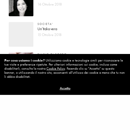
16 Ottobre 2018
SOCIETA'
Un’Italia vera
15 Ottobre 2018
DIARIO DI BORDO
La vita vince sempre
Per cosa usiamo i cookie?
Utilizziamo cookie e tecnologie simili per riconoscere le
tue visite e preferenze ripetute. Per ulteriori informazioni sui cookie, incluso come
8 Ottobre 2018
disabilitarli, consulta la nostra
Cookie Policy
. Facendo clic su "Accetto" su questo
banner, o utilizzando il nostro sito, acconsenti all'utilizzo dei cookie a meno che tu non
li abbia disabilitati.
MISSION
Accetto
Per cambiare ci vuole coraggio
8 Ottobre 2018