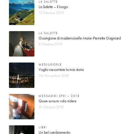
LA SALETTE
La Salette – il luogo
13 Ottobre 2019
LA SALETTE
Guarigione di mademoiselle Marie-Pierrette Gagniard
8 Ottobre 2019
MEDJUGORJE
Voglio raccontare la mia storia
26 Novembre 2018
MESSAGGI SPEI – 2018
Quae sursum volo videre
31 Ottobre 2018
LIBRI
Un bel cambiamento