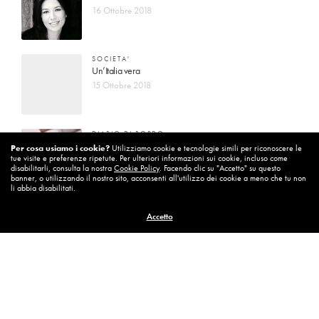
16 Ottobre 2018
SOCIETA'
Un’Italia vera
15 Ottobre 2018
DIARIO DI BORDO
La vita vince sempre
Per cosa usiamo i cookie?
Utilizziamo cookie e tecnologie simili per riconoscere le
tue visite e preferenze ripetute. Per ulteriori informazioni sui cookie, incluso come
8 Ottobre 2018
disabilitarli, consulta la nostra
Cookie Policy
. Facendo clic su "Accetto" su questo
banner, o utilizzando il nostro sito, acconsenti all'utilizzo dei cookie a meno che tu non
li abbia disabilitati.
MISSION
Accetto
Per cambiare ci vuole coraggio
8 Ottobre 2018