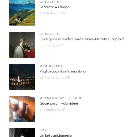
LA SALETTE
La Salette – il luogo
13 Ottobre 2019
LA SALETTE
Guarigione di mademoiselle Marie-Pierrette Gagniard
8 Ottobre 2019
MEDJUGORJE
Voglio raccontare la mia storia
26 Novembre 2018
MESSAGGI SPEI – 2018
Quae sursum volo videre
31 Ottobre 2018
LIBRI
Un bel cambiamento