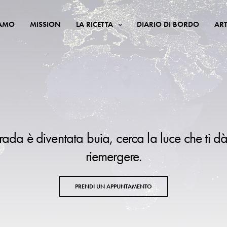
IAMO
MISSION
LA RICETTA
DIARIO DI BORDO
ART
trada è diventata buia, cerca la luce che ti dà
riemergere.
PRENDI UN APPUNTAMENTO