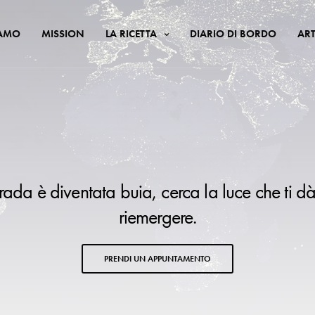
IAMO
MISSION
LA RICETTA
DIARIO DI BORDO
ART
trada è diventata buia, cerca la luce che ti dà
riemergere.
PRENDI UN APPUNTAMENTO