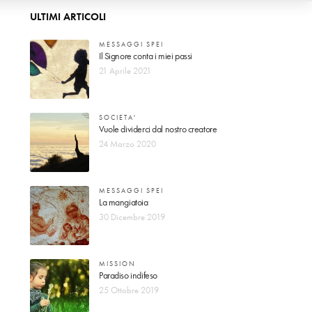
ULTIMI ARTICOLI
MESSAGGI SPEI
Il Signore conta i miei passi
21 Aprile 2021
SOCIETA'
Vuole dividerci dal nostro creatore
24 Marzo 2020
MESSAGGI SPEI
La mangiatoia
30 Dicembre 2019
MISSION
Paradiso indifeso
25 Ottobre 2019