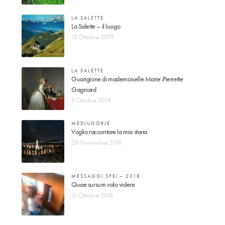
LA SALETTE
La Salette – il luogo
13 Ottobre 2019
LA SALETTE
Guarigione di mademoiselle Marie-Pierrette
Gagniard
8 Ottobre 2019
MEDJUGORJE
Voglio raccontare la mia storia
26 Novembre 2018
MESSAGGI SPEI – 2018
Quae sursum volo videre
31 Ottobre 2018