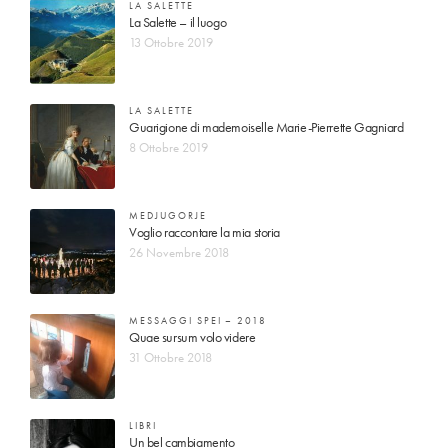
LA SALETTE
La Salette – il luogo
13 Ottobre 2019
LA SALETTE
Guarigione di mademoiselle Marie-Pierrette Gagniard
8 Ottobre 2019
MEDJUGORJE
Voglio raccontare la mia storia
26 Novembre 2018
MESSAGGI SPEI – 2018
Quae sursum volo videre
31 Ottobre 2018
LIBRI
Un bel cambiamento