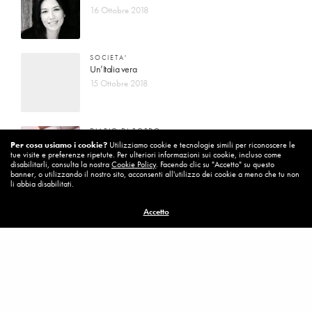
16 Ottobre 2018
SOCIETA'
Un’Italia vera
15 Ottobre 2018
DIARIO DI BORDO
La vita vince sempre
Per cosa usiamo i cookie?
Utilizziamo cookie e tecnologie simili per riconoscere le
tue visite e preferenze ripetute. Per ulteriori informazioni sui cookie, incluso come
8 Ottobre 2018
disabilitarli, consulta la nostra
Cookie Policy
. Facendo clic su "Accetto" su questo
banner, o utilizzando il nostro sito, acconsenti all'utilizzo dei cookie a meno che tu non
li abbia disabilitati.
MISSION
Accetto
Per cambiare ci vuole coraggio
8 Ottobre 2018