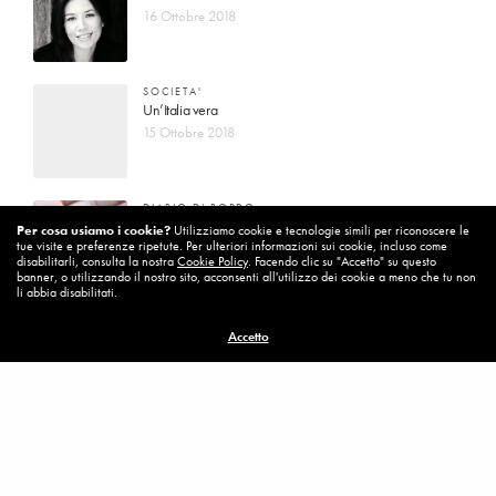
16 Ottobre 2018
SOCIETA'
Un’Italia vera
15 Ottobre 2018
DIARIO DI BORDO
La vita vince sempre
Per cosa usiamo i cookie?
Utilizziamo cookie e tecnologie simili per riconoscere le
tue visite e preferenze ripetute. Per ulteriori informazioni sui cookie, incluso come
8 Ottobre 2018
disabilitarli, consulta la nostra
Cookie Policy
. Facendo clic su "Accetto" su questo
banner, o utilizzando il nostro sito, acconsenti all'utilizzo dei cookie a meno che tu non
li abbia disabilitati.
MISSION
Accetto
Per cambiare ci vuole coraggio
8 Ottobre 2018