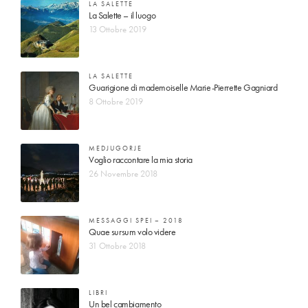
LA SALETTE
La Salette – il luogo
13 Ottobre 2019
LA SALETTE
Guarigione di mademoiselle Marie-Pierrette Gagniard
8 Ottobre 2019
MEDJUGORJE
Voglio raccontare la mia storia
26 Novembre 2018
MESSAGGI SPEI – 2018
Quae sursum volo videre
31 Ottobre 2018
LIBRI
Un bel cambiamento