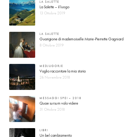
LA SALETTE
La Salette – il luogo
13 Ottobre 2019
LA SALETTE
Guarigione di mademoiselle Marie-Pierrette Gagniard
8 Ottobre 2019
MEDJUGORJE
Voglio raccontare la mia storia
26 Novembre 2018
MESSAGGI SPEI – 2018
Quae sursum volo videre
31 Ottobre 2018
LIBRI
Un bel cambiamento