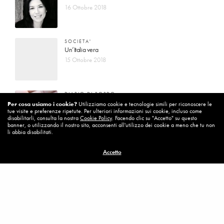
16 Ottobre 2018
SOCIETA'
Un’Italia vera
15 Ottobre 2018
DIARIO DI BORDO
La vita vince sempre
Per cosa usiamo i cookie?
Utilizziamo cookie e tecnologie simili per riconoscere le
tue visite e preferenze ripetute. Per ulteriori informazioni sui cookie, incluso come
8 Ottobre 2018
disabilitarli, consulta la nostra
Cookie Policy
. Facendo clic su "Accetto" su questo
banner, o utilizzando il nostro sito, acconsenti all'utilizzo dei cookie a meno che tu non
li abbia disabilitati.
MISSION
Accetto
Per cambiare ci vuole coraggio
8 Ottobre 2018