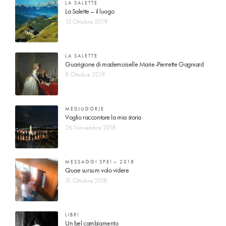
LA SALETTE
La Salette – il luogo
13 Ottobre 2019
LA SALETTE
Guarigione di mademoiselle Marie-Pierrette Gagniard
8 Ottobre 2019
MEDJUGORJE
Voglio raccontare la mia storia
26 Novembre 2018
MESSAGGI SPEI – 2018
Quae sursum volo videre
31 Ottobre 2018
LIBRI
Un bel cambiamento