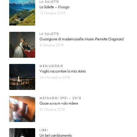
LA SALETTE
La Salette – il luogo
13 Ottobre 2019
LA SALETTE
Guarigione di mademoiselle Marie-Pierrette Gagniard
8 Ottobre 2019
MEDJUGORJE
Voglio raccontare la mia storia
26 Novembre 2018
MESSAGGI SPEI – 2018
Quae sursum volo videre
31 Ottobre 2018
LIBRI
Un bel cambiamento