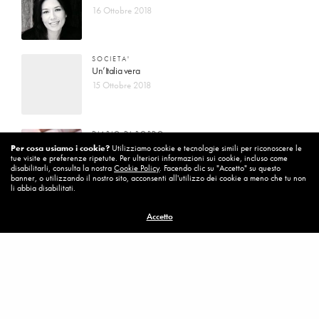
16 Ottobre 2018
SOCIETA'
Un’Italia vera
15 Ottobre 2018
DIARIO DI BORDO
La vita vince sempre
Per cosa usiamo i cookie?
Utilizziamo cookie e tecnologie simili per riconoscere le
tue visite e preferenze ripetute. Per ulteriori informazioni sui cookie, incluso come
8 Ottobre 2018
disabilitarli, consulta la nostra
Cookie Policy
. Facendo clic su "Accetto" su questo
banner, o utilizzando il nostro sito, acconsenti all'utilizzo dei cookie a meno che tu non
li abbia disabilitati.
MISSION
Accetto
Per cambiare ci vuole coraggio
8 Ottobre 2018