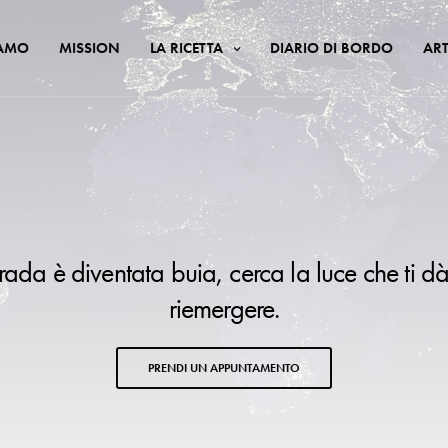
IAMO
MISSION
LA RICETTA
DIARIO DI BORDO
ART
trada è diventata buia, cerca la luce che ti dà
riemergere.
PRENDI UN APPUNTAMENTO