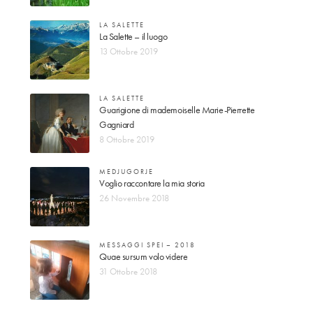
LA SALETTE
La Salette – il luogo
13 Ottobre 2019
LA SALETTE
Guarigione di mademoiselle Marie-Pierrette
Gagniard
8 Ottobre 2019
MEDJUGORJE
Voglio raccontare la mia storia
26 Novembre 2018
MESSAGGI SPEI – 2018
Quae sursum volo videre
31 Ottobre 2018