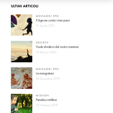
ULTIMI ARTICOLI
MESSAGGI SPEI
Il Signore conta i miei passi
21 Aprile 2021
SOCIETA'
Vuole dividerci dal nostro creatore
24 Marzo 2020
MESSAGGI SPEI
La mangiatoia
30 Dicembre 2019
MISSION
Paradiso indifeso
25 Ottobre 2019