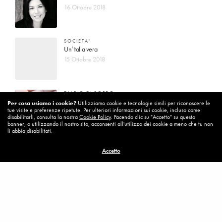
16 Ottobre 2018
SOCIETA'
Un’Italia vera
15 Ottobre 2018
DIARIO DI BORDO
La vita vince sempre
Per cosa usiamo i cookie?
Utilizziamo cookie e tecnologie simili per riconoscere le
tue visite e preferenze ripetute. Per ulteriori informazioni sui cookie, incluso come
8 Ottobre 2018
disabilitarli, consulta la nostra
Cookie Policy
. Facendo clic su "Accetto" su questo
banner, o utilizzando il nostro sito, acconsenti all'utilizzo dei cookie a meno che tu non
li abbia disabilitati.
MISSION
Accetto
Per cambiare ci vuole coraggio
8 Ottobre 2018