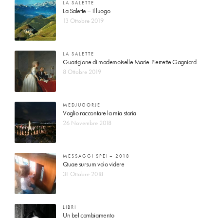
LA SALETTE
La Salette – il luogo
13 Ottobre 2019
LA SALETTE
Guarigione di mademoiselle Marie-Pierrette Gagniard
8 Ottobre 2019
MEDJUGORJE
Voglio raccontare la mia storia
26 Novembre 2018
MESSAGGI SPEI – 2018
Quae sursum volo videre
31 Ottobre 2018
LIBRI
Un bel cambiamento