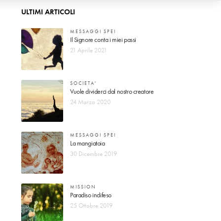
ULTIMI ARTICOLI
MESSAGGI SPEI
Il Signore conta i miei passi
21 Aprile 2021
SOCIETA'
Vuole dividerci dal nostro creatore
24 Marzo 2020
MESSAGGI SPEI
La mangiatoia
30 Dicembre 2019
MISSION
Paradiso indifeso
25 Ottobre 2019