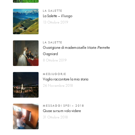
LA SALETTE
La Salette – il luogo
13 Ottobre 2019
LA SALETTE
Guarigione di mademoiselle Marie-Pierrette
Gagniard
8 Ottobre 2019
MEDJUGORJE
Voglio raccontare la mia storia
26 Novembre 2018
MESSAGGI SPEI – 2018
Quae sursum volo videre
31 Ottobre 2018