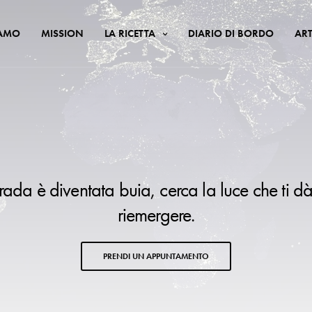
IAMO
MISSION
LA RICETTA
DIARIO DI BORDO
ART
trada è diventata buia, cerca la luce che ti dà
riemergere.
PRENDI UN APPUNTAMENTO