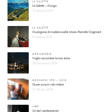
LA SALETTE
La Salette – il luogo
13 Ottobre 2019
LA SALETTE
Guarigione di mademoiselle Marie-Pierrette Gagniard
8 Ottobre 2019
MEDJUGORJE
Voglio raccontare la mia storia
26 Novembre 2018
MESSAGGI SPEI – 2018
Quae sursum volo videre
31 Ottobre 2018
LIBRI
Un bel cambiamento