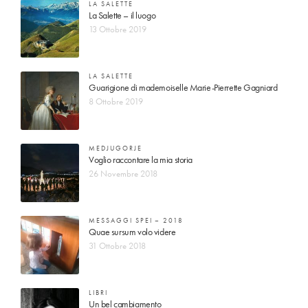
LA SALETTE
La Salette – il luogo
13 Ottobre 2019
LA SALETTE
Guarigione di mademoiselle Marie-Pierrette Gagniard
8 Ottobre 2019
MEDJUGORJE
Voglio raccontare la mia storia
26 Novembre 2018
MESSAGGI SPEI – 2018
Quae sursum volo videre
31 Ottobre 2018
LIBRI
Un bel cambiamento