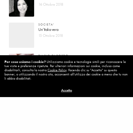
16 Ottobre 2018
SOCIETA'
Un’Italia vera
15 Ottobre 2018
DIARIO DI BORDO
La vita vince sempre
Per cosa usiamo i cookie?
Utilizziamo cookie e tecnologie simili per riconoscere le
tue visite e preferenze ripetute. Per ulteriori informazioni sui cookie, incluso come
8 Ottobre 2018
disabilitarli, consulta la nostra
Cookie Policy
. Facendo clic su "Accetto" su questo
banner, o utilizzando il nostro sito, acconsenti all'utilizzo dei cookie a meno che tu non
li abbia disabilitati.
MISSION
Accetto
Per cambiare ci vuole coraggio
8 Ottobre 2018