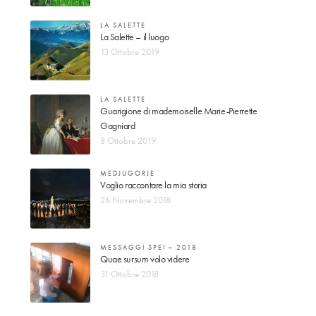
LA SALETTE
La Salette – il luogo
13 Ottobre 2019
LA SALETTE
Guarigione di mademoiselle Marie-Pierrette
Gagniard
8 Ottobre 2019
MEDJUGORJE
Voglio raccontare la mia storia
26 Novembre 2018
MESSAGGI SPEI – 2018
Quae sursum volo videre
31 Ottobre 2018