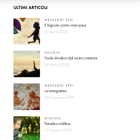
ULTIMI ARTICOLI
MESSAGGI SPEI
Il Signore conta i miei passi
21 Aprile 2021
SOCIETA'
Vuole dividerci dal nostro creatore
24 Marzo 2020
MESSAGGI SPEI
La mangiatoia
30 Dicembre 2019
MISSION
Paradiso indifeso
25 Ottobre 2019