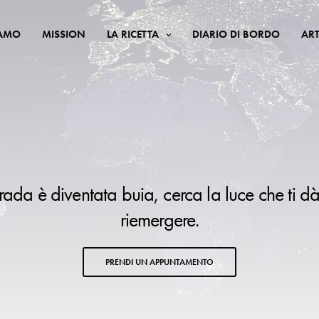
IAMO
MISSION
LA RICETTA
DIARIO DI BORDO
ART
trada è diventata buia, cerca la luce che ti dà
riemergere.
PRENDI UN APPUNTAMENTO