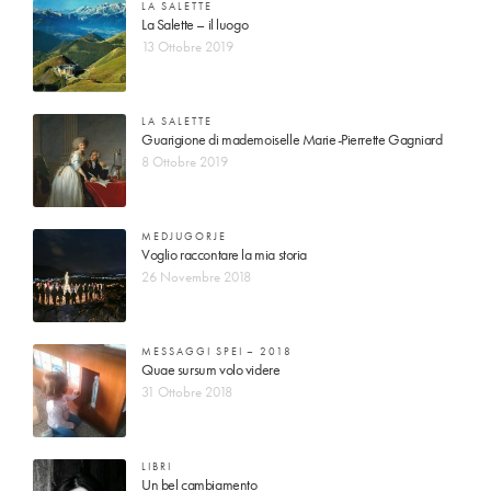
LA SALETTE
La Salette – il luogo
13 Ottobre 2019
LA SALETTE
Guarigione di mademoiselle Marie-Pierrette Gagniard
8 Ottobre 2019
MEDJUGORJE
Voglio raccontare la mia storia
26 Novembre 2018
MESSAGGI SPEI – 2018
Quae sursum volo videre
31 Ottobre 2018
LIBRI
Un bel cambiamento