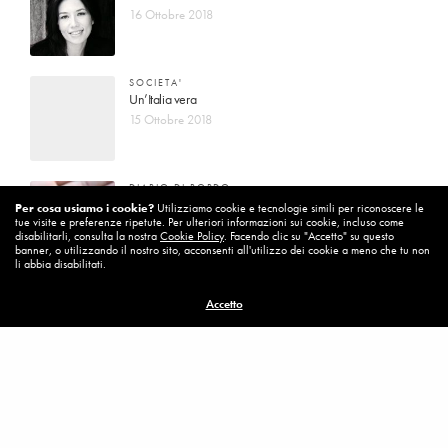
16 Ottobre 2018
SOCIETA'
Un’Italia vera
15 Ottobre 2018
DIARIO DI BORDO
La vita vince sempre
Per cosa usiamo i cookie?
Utilizziamo cookie e tecnologie simili per riconoscere le
tue visite e preferenze ripetute. Per ulteriori informazioni sui cookie, incluso come
8 Ottobre 2018
disabilitarli, consulta la nostra
Cookie Policy
. Facendo clic su "Accetto" su questo
banner, o utilizzando il nostro sito, acconsenti all'utilizzo dei cookie a meno che tu non
li abbia disabilitati.
MISSION
Accetto
Per cambiare ci vuole coraggio
8 Ottobre 2018