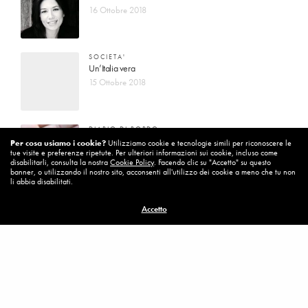
16 Ottobre 2018
SOCIETA'
Un’Italia vera
15 Ottobre 2018
DIARIO DI BORDO
La vita vince sempre
Per cosa usiamo i cookie?
Utilizziamo cookie e tecnologie simili per riconoscere le
tue visite e preferenze ripetute. Per ulteriori informazioni sui cookie, incluso come
8 Ottobre 2018
disabilitarli, consulta la nostra
Cookie Policy
. Facendo clic su "Accetto" su questo
banner, o utilizzando il nostro sito, acconsenti all'utilizzo dei cookie a meno che tu non
li abbia disabilitati.
MISSION
Accetto
Per cambiare ci vuole coraggio
8 Ottobre 2018