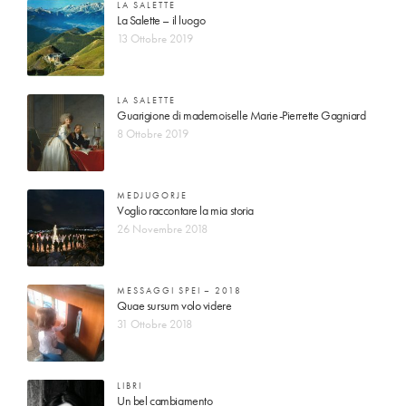
LA SALETTE
La Salette – il luogo
13 Ottobre 2019
LA SALETTE
Guarigione di mademoiselle Marie-Pierrette Gagniard
8 Ottobre 2019
MEDJUGORJE
Voglio raccontare la mia storia
26 Novembre 2018
MESSAGGI SPEI – 2018
Quae sursum volo videre
31 Ottobre 2018
LIBRI
Un bel cambiamento