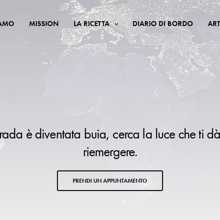
IAMO
MISSION
LA RICETTA
DIARIO DI BORDO
ART
trada è diventata buia, cerca la luce che ti dà
riemergere.
PRENDI UN APPUNTAMENTO