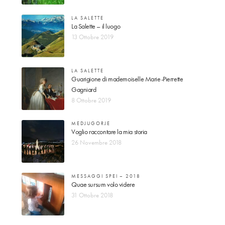
LA SALETTE
La Salette – il luogo
13 Ottobre 2019
LA SALETTE
Guarigione di mademoiselle Marie-Pierrette
Gagniard
8 Ottobre 2019
MEDJUGORJE
Voglio raccontare la mia storia
26 Novembre 2018
MESSAGGI SPEI – 2018
Quae sursum volo videre
31 Ottobre 2018