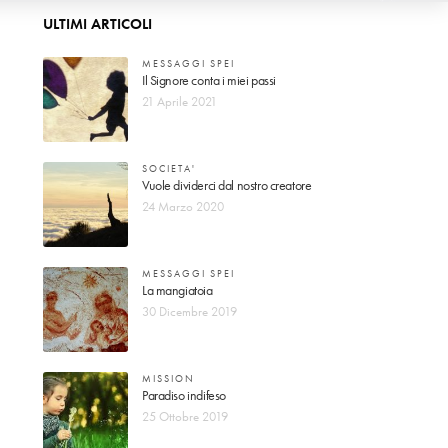
ULTIMI ARTICOLI
MESSAGGI SPEI
Il Signore conta i miei passi
21 Aprile 2021
SOCIETA'
Vuole dividerci dal nostro creatore
24 Marzo 2020
MESSAGGI SPEI
La mangiatoia
30 Dicembre 2019
MISSION
Paradiso indifeso
25 Ottobre 2019