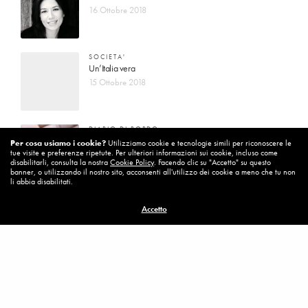
16 Ottobre 2018
SOCIETA'
Un’Italia vera
15 Ottobre 2018
DIARIO DI BORDO
La vita vince sempre
Per cosa usiamo i cookie?
Utilizziamo cookie e tecnologie simili per riconoscere le
tue visite e preferenze ripetute. Per ulteriori informazioni sui cookie, incluso come
8 Ottobre 2018
disabilitarli, consulta la nostra
Cookie Policy
. Facendo clic su "Accetto" su questo
banner, o utilizzando il nostro sito, acconsenti all'utilizzo dei cookie a meno che tu non
li abbia disabilitati.
MISSION
Accetto
Per cambiare ci vuole coraggio
8 Ottobre 2018