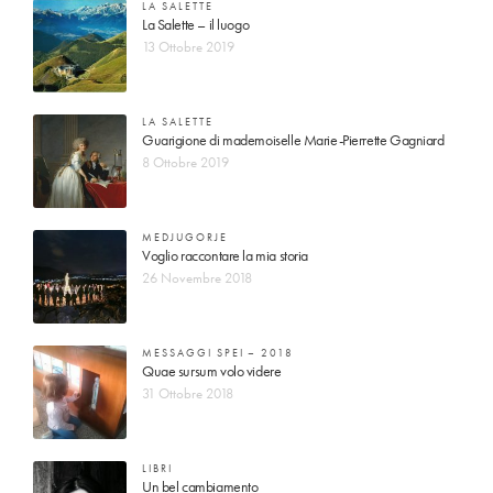
LA SALETTE
La Salette – il luogo
13 Ottobre 2019
LA SALETTE
Guarigione di mademoiselle Marie-Pierrette Gagniard
8 Ottobre 2019
MEDJUGORJE
Voglio raccontare la mia storia
26 Novembre 2018
MESSAGGI SPEI – 2018
Quae sursum volo videre
31 Ottobre 2018
LIBRI
Un bel cambiamento