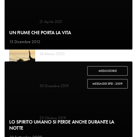
MESSAGGI SPEI
Il Signore conta i miei passi
21 Aprile 2021
UN FIUME CHE PORTA LA VITA
15 Dicembre 2012
SOCIETA'
Vuole dividerci dal nostro creatore
24 Marzo 2020
MEDJUGORJE
MESSAGGI SPEI
,
La mangiatoia
MESSAGGI SPEI - 2009
30 Dicembre 2019
MISSION
Paradiso indifeso
25 Ottobre 2019
LO SPIRITO UMANO SI PERDE ANCHE DURANTE LA
NOTTE
10 Settembre 2009