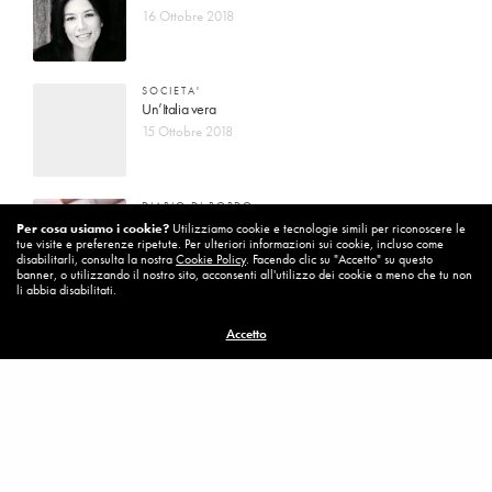
16 Ottobre 2018
SOCIETA'
Un’Italia vera
15 Ottobre 2018
DIARIO DI BORDO
La vita vince sempre
Per cosa usiamo i cookie?
Utilizziamo cookie e tecnologie simili per riconoscere le
tue visite e preferenze ripetute. Per ulteriori informazioni sui cookie, incluso come
8 Ottobre 2018
disabilitarli, consulta la nostra
Cookie Policy
. Facendo clic su "Accetto" su questo
banner, o utilizzando il nostro sito, acconsenti all'utilizzo dei cookie a meno che tu non
li abbia disabilitati.
MISSION
Accetto
Per cambiare ci vuole coraggio
8 Ottobre 2018