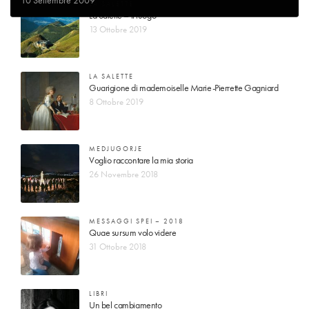
LA SALETTE
La Salette – il luogo
13 Ottobre 2019
LA SALETTE
Guarigione di mademoiselle Marie-Pierrette Gagniard
8 Ottobre 2019
MEDJUGORJE
Voglio raccontare la mia storia
26 Novembre 2018
MESSAGGI SPEI – 2018
Quae sursum volo videre
31 Ottobre 2018
LIBRI
Un bel cambiamento