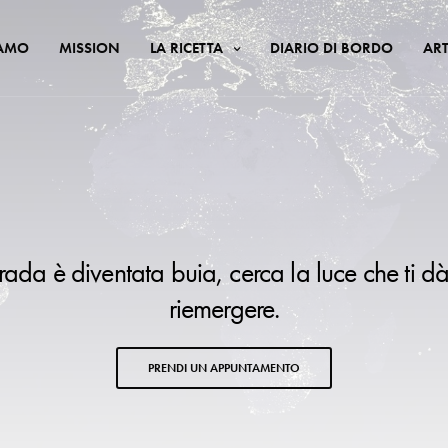
IAMO
MISSION
LA RICETTA
DIARIO DI BORDO
ART
trada è diventata buia, cerca la luce che ti dà
riemergere.
PRENDI UN APPUNTAMENTO