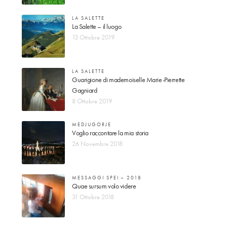
LA SALETTE
La Salette – il luogo
13 Ottobre 2019
LA SALETTE
Guarigione di mademoiselle Marie-Pierrette
Gagniard
8 Ottobre 2019
MEDJUGORJE
Voglio raccontare la mia storia
26 Novembre 2018
MESSAGGI SPEI – 2018
Quae sursum volo videre
31 Ottobre 2018