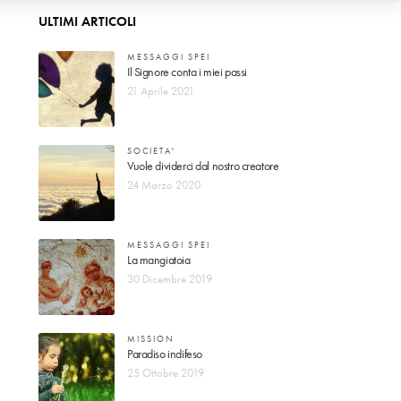
ULTIMI ARTICOLI
MESSAGGI SPEI
Il Signore conta i miei passi
21 Aprile 2021
SOCIETA'
Vuole dividerci dal nostro creatore
24 Marzo 2020
MESSAGGI SPEI
La mangiatoia
30 Dicembre 2019
MISSION
Paradiso indifeso
25 Ottobre 2019