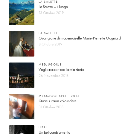
LA SALETTE
La Salette – il luogo
13 Ottobre 2019
LA SALETTE
Guarigione di mademoiselle Marie-Pierrette Gagniard
8 Ottobre 2019
MEDJUGORJE
Voglio raccontare la mia storia
26 Novembre 2018
MESSAGGI SPEI – 2018
Quae sursum volo videre
31 Ottobre 2018
LIBRI
Un bel cambiamento