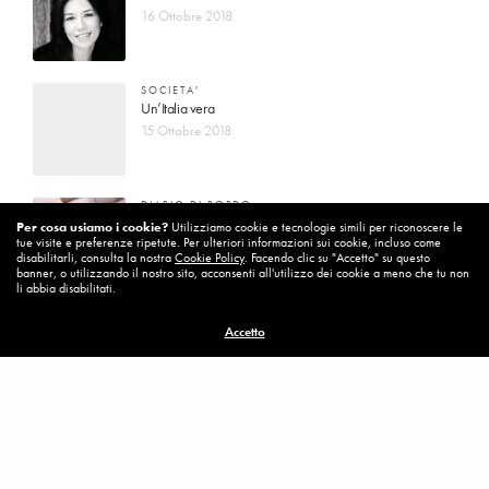
16 Ottobre 2018
SOCIETA'
Un’Italia vera
15 Ottobre 2018
DIARIO DI BORDO
La vita vince sempre
Per cosa usiamo i cookie?
Utilizziamo cookie e tecnologie simili per riconoscere le
tue visite e preferenze ripetute. Per ulteriori informazioni sui cookie, incluso come
8 Ottobre 2018
disabilitarli, consulta la nostra
Cookie Policy
. Facendo clic su "Accetto" su questo
banner, o utilizzando il nostro sito, acconsenti all'utilizzo dei cookie a meno che tu non
li abbia disabilitati.
MISSION
Accetto
Per cambiare ci vuole coraggio
8 Ottobre 2018