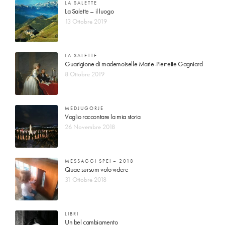
LA SALETTE
La Salette – il luogo
13 Ottobre 2019
LA SALETTE
Guarigione di mademoiselle Marie-Pierrette Gagniard
8 Ottobre 2019
MEDJUGORJE
Voglio raccontare la mia storia
26 Novembre 2018
MESSAGGI SPEI – 2018
Quae sursum volo videre
31 Ottobre 2018
LIBRI
Un bel cambiamento