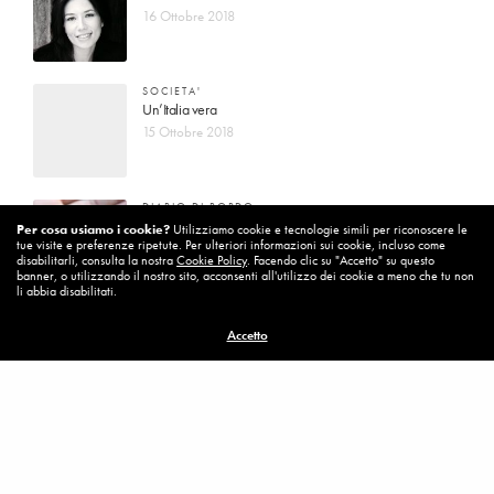
16 Ottobre 2018
SOCIETA'
Un’Italia vera
15 Ottobre 2018
DIARIO DI BORDO
La vita vince sempre
Per cosa usiamo i cookie?
Utilizziamo cookie e tecnologie simili per riconoscere le
tue visite e preferenze ripetute. Per ulteriori informazioni sui cookie, incluso come
8 Ottobre 2018
disabilitarli, consulta la nostra
Cookie Policy
. Facendo clic su "Accetto" su questo
banner, o utilizzando il nostro sito, acconsenti all'utilizzo dei cookie a meno che tu non
li abbia disabilitati.
MISSION
Accetto
Per cambiare ci vuole coraggio
8 Ottobre 2018