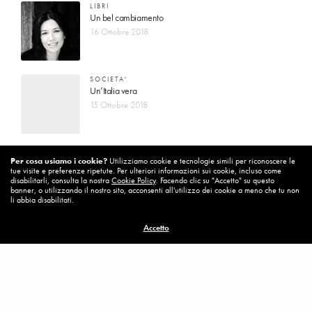
LIBRI
Un bel cambiamento
16 Ottobre 2018
SOCIETA'
Un’Italia vera
15 Ottobre 2018
DIARIO DI BORDO
Per cosa usiamo i cookie?
Utilizziamo cookie e tecnologie simili per riconoscere le
La vita vince sempre
tue visite e preferenze ripetute. Per ulteriori informazioni sui cookie, incluso come
8 Ottobre 2018
disabilitarli, consulta la nostra
Cookie Policy
. Facendo clic su "Accetto" su questo
banner, o utilizzando il nostro sito, acconsenti all'utilizzo dei cookie a meno che tu non
li abbia disabilitati.
MISSION
Accetto
Per cambiare ci vuole coraggio
8 Ottobre 2018