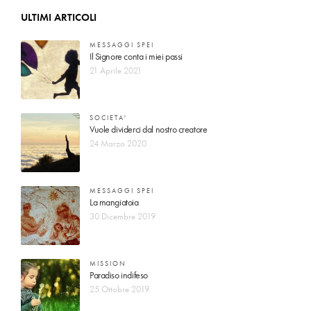
ULTIMI ARTICOLI
MESSAGGI SPEI
Il Signore conta i miei passi
21 Aprile 2021
SOCIETA'
Vuole dividerci dal nostro creatore
24 Marzo 2020
MESSAGGI SPEI
La mangiatoia
30 Dicembre 2019
MISSION
Paradiso indifeso
25 Ottobre 2019