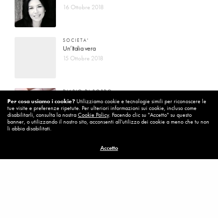
16 Ottobre 2018
SOCIETA'
Un’Italia vera
15 Ottobre 2018
DIARIO DI BORDO
La vita vince sempre
Per cosa usiamo i cookie?
Utilizziamo cookie e tecnologie simili per riconoscere le
tue visite e preferenze ripetute. Per ulteriori informazioni sui cookie, incluso come
8 Ottobre 2018
disabilitarli, consulta la nostra
Cookie Policy
. Facendo clic su "Accetto" su questo
banner, o utilizzando il nostro sito, acconsenti all'utilizzo dei cookie a meno che tu non
li abbia disabilitati.
MISSION
Accetto
Per cambiare ci vuole coraggio
8 Ottobre 2018