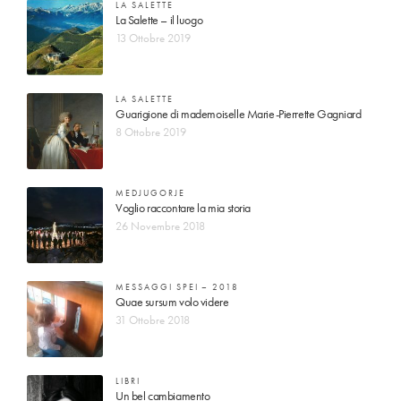
LA SALETTE
La Salette – il luogo
13 Ottobre 2019
LA SALETTE
Guarigione di mademoiselle Marie-Pierrette Gagniard
8 Ottobre 2019
MEDJUGORJE
Voglio raccontare la mia storia
26 Novembre 2018
MESSAGGI SPEI – 2018
Quae sursum volo videre
31 Ottobre 2018
LIBRI
Un bel cambiamento