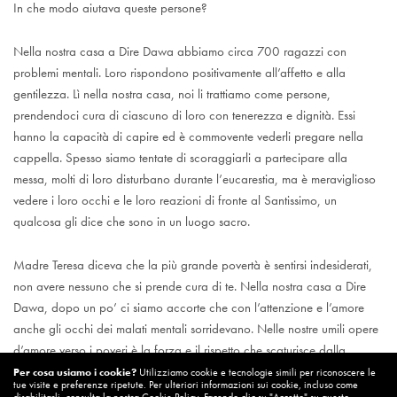
In che modo aiutava queste persone?
Nella nostra casa a Dire Dawa abbiamo circa 700 ragazzi con
problemi mentali. Loro rispondono positivamente all’affetto e alla
gentilezza. Lì nella nostra casa, noi li trattiamo come persone,
prendendoci cura di ciascuno di loro con tenerezza e dignità. Essi
hanno la capacità di capire ed è commovente vederli pregare nella
cappella. Spesso siamo tentate di scoraggiarli a partecipare alla
messa, molti di loro disturbano durante l’eucarestia, ma è meraviglioso
vedere i loro occhi e le loro reazioni di fronte al Santissimo, un
qualcosa gli dice che sono in un luogo sacro.
Madre Teresa diceva che la più grande povertà è sentirsi indesiderati,
non avere nessuno che si prende cura di te. Nella nostra casa a Dire
Dawa, dopo un po’ ci siamo accorte che con l’attenzione e l’amore
anche gli occhi dei malati mentali sorridevano. Nelle nostre umili opere
d’amore verso i poveri è la forza e il rispetto che scaturisce dalla
tenerezza che detta il nostro rapporto con loro. Perché è grazie alla
Per cosa usiamo i cookie?
Utilizziamo cookie e tecnologie simili per riconoscere le
tue visite e preferenze ripetute. Per ulteriori informazioni sui cookie, incluso come
tenerezza che una persona si rende conto della propria bellezza e del