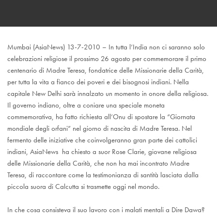
Mumbai (AsiaNews) 13-7-2010 – In tutta l’India non ci saranno solo
celebrazioni religiose il prossimo 26 agosto per commemorare il primo
centenario di Madre Teresa, fondatrice delle Missionarie della Carità,
per tutta la vita a fianco dei poveri e dei bisognosi indiani. Nella
capitale New Delhi sarà innalzato un momento in onore della religiosa.
Il governo indiano, oltre a coniare una speciale moneta
commemorativa, ha fatto richiesta all’Onu di spostare la “Giornata
mondiale degli orfani” nel giorno di nascita di Madre Teresa. Nel
fermento delle iniziative che coinvolgeranno gran parte dei cattolici
indiani, AsiaNews ha chiesto a suor Rose Clarie, giovane religiosa
delle Missionarie della Carità, che non ha mai incontrato Madre
Teresa, di raccontare come la testimonianza di santità lasciata dalla
piccola suora di Calcutta si trasmette oggi nel mondo.
In che cosa consisteva il suo lavoro con i malati mentali a Dire Dawa?