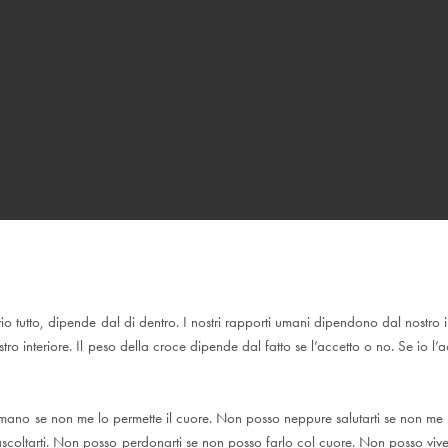
io tutto, dipende dal di dentro. I nostri rapporti umani dipendono dal nostro in
ro interiore. Il peso della croce dipende dal fatto se l’accetto o no. Se io l’a
 mano se non me lo permette il cuore. Non posso neppure salutarti se non me l
oltarti. Non posso perdonarti se non posso farlo col cuore. Non posso vive