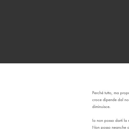
Perché tutto, ma propr
croce dipende dal nost
diminuisce.
Io non posso darti la
Non posso neanche asc