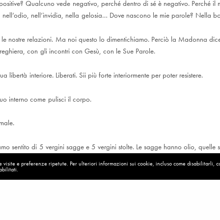
positive? Qualcuno vede negativo, perché dentro di sé è negativo. Perché il
, nell’odio, nell’invidia, nella gelosia… Dove nascono le mie parole? Nella 
e nostre relazioni. Ma noi questo lo dimentichiamo. Perciò la Madonna dice:
reghiera, con gli incontri con Gesù, con le Sue Parole.
ua libertà interiore. Liberati. Sii più forte interiormente per poter resistere.
 tuo interno come pulisci il corpo.
 male.
mo sentito di 5 vergini sagge e 5 vergini stolte. Le sagge hanno olio, quelle 
 che dentro di noi dobbiamo avere dell’olio. Dentro di noi dobbiamo avere 
visite e preferenze ripetute. Per ulteriori informazioni sui cookie, incluso come disabilitarli, 
bilitati.
re forti da dentro.
alle croci. Non posso assicurarmi le condizioni migliori. Non posso far sì ch
ette. Ma io posso essere diverso. Devo essere diverso da dentro. Avere una f
Allora tutto è diverso. Allora io guardo tutto con occhi diversi. Con occhi diver