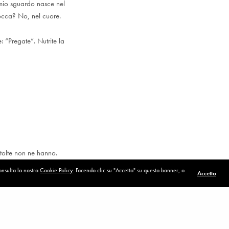
 mio sguardo nasce nel
bocca? No, nel cuore.
 “Pregate”. Nutrite la
stolte non ne hanno.
la forza che ci
consulta la nostra
Cookie Policy
. Facendo clic su "Accetto" su questo banner, o
Accetto
e le persone che mi
POST SUCCESSIVO (P)
Portare la gioia
ede forte, la speranza
si guardo te.