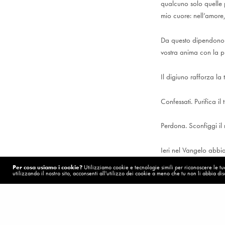
qualcuno solo quelle 
mio cuore: nell’amore
Da questo dipendono l
vostra anima con la p
Il digiuno rafforza la t
Confessati. Purifica il
Perdona. Sconfiggi il
Ieri nel Vangelo abbia
La Madonna ci insegna
Per cosa usiamo i cookie?
Utilizziamo cookie e tecnologie simili per riconoscere le tue 
utilizzando il nostro sito, acconsenti all'utilizzo dei cookie a meno che tu non li abbia disa
spinge. Dobbiamo esse
Non posso liberarmi d
POST PRECEDENTE (P)
Da dove diavolo sbuca fuori il killer?
circondano siano perf
forte e l’amore forte. 