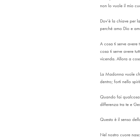
non lo vuole il mio cuo
Dov’è la chiave per la
perché amo Dio e amo
A cosa ti serve avere 
cosa ti serve avere t
vicenda. Allora a cosa
La Madonna vuole che 
dentro; forti nello spir
Quando fai qualcosa c
differenza tra te e Ge
Questo è il senso del
Nel nostro cuore nasc