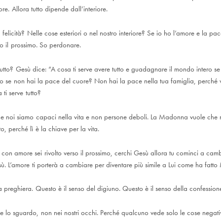
re. Allora tutto dipende dall’interiore.
 felicità? Nelle cose esteriori o nel nostro interiore? Se io ho l’amore e la pac
 il prossimo. So perdonare.
tutto? Gesù dice: “A cosa ti serve avere tutto e guadagnare il mondo intero s
utto se non hai la pace del cuore? Non hai la pace nella tua famiglia, perché
 ti serve tutto?
noi siamo capaci nella vita e non persone deboli. La Madonna vuole che no
ito, perché lì è la chiave per la vita.
on amore sei rivolto verso il prossimo, cerchi Gesù allora tu cominci a cambi
sù. L’amore ti porterà a cambiare per diventare più simile a Lui come ha fatto
la preghiera. Questo è il senso del digiuno. Questo è il senso della confessi
e lo sguardo, non nei nostri occhi. Perché qualcuno vede solo le cose negati