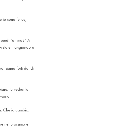
e io sono felice,
e perdi l’anima?” A
 vi state mangiando a
i siamo forti dal di
are. Tu vedrai la
 Maria.
one. Che io cambio.
ve nel prossimo e