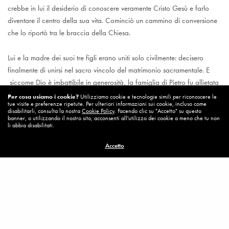
crebbe in lui il desiderio di conoscere veramente Cristo Gesù e farlo
diventare il centro della sua vita. Cominciò un cammino di conversione
che lo riportò tra le braccia della Chiesa.
Lui e la madre dei suoi tre figli erano uniti solo civilmente: decisero
finalmente di unirsi nel sacro vincolo del matrimonio sacramentale. E
siccome Dio è imbattibile in generosità, la famiglia di Pietro fu allietata
dalla nascita di altri due bambini. Pietro Sarubbi, compatibilmente con i
Per cosa usiamo i cookie?
Utilizziamo cookie e tecnologie simili per riconoscere le
tue visite e preferenze ripetute. Per ulteriori informazioni sui cookie, incluso come
suoi impegni lavorativi, si reca volentieri in tutte le parrocchie italiane
disabilitarli, consulta la nostra
Cookie Policy
. Facendo clic su "Accetto" su questo
che lo invitano a raccontare la sua conversione.
banner, o utilizzando il nostro sito, acconsenti all'utilizzo dei cookie a meno che tu non
li abbia disabilitati.
Leggendo il racconto della conversione di Pietro, il mio primo pensiero
Accetto
fu per il vero Barabba. Anch’egli, infatti, incrociò lo sguardo di Gesù.
Mi piace pensare che anche il vero Barabba sia stato convertito dallo
sguardo del Signore come il Barabba cinematografico.