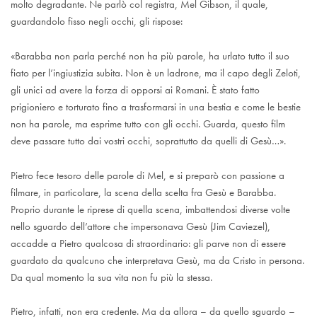
molto degradante. Ne parlò col registra, Mel Gibson, il quale,
guardandolo fisso negli occhi, gli rispose:
«Barabba non parla perché non ha più parole, ha urlato tutto il suo
fiato per l’ingiustizia subita. Non è un ladrone, ma il capo degli Zeloti,
gli unici ad avere la forza di opporsi ai Romani. È stato fatto
prigioniero e torturato fino a trasformarsi in una bestia e come le bestie
non ha parole, ma esprime tutto con gli occhi. Guarda, questo film
deve passare tutto dai vostri occhi, soprattutto da quelli di Gesù…».
Pietro fece tesoro delle parole di Mel, e si preparò con passione a
filmare, in particolare, la scena della scelta fra Gesù e Barabba.
Proprio durante le riprese di quella scena, imbattendosi diverse volte
nello sguardo dell’attore che impersonava Gesù (Jim Caviezel),
accadde a Pietro qualcosa di straordinario: gli parve non di essere
guardato da qualcuno che interpretava Gesù, ma da Cristo in persona.
Da qual momento la sua vita non fu più la stessa.
Pietro, infatti, non era credente. Ma da allora – da quello sguardo –