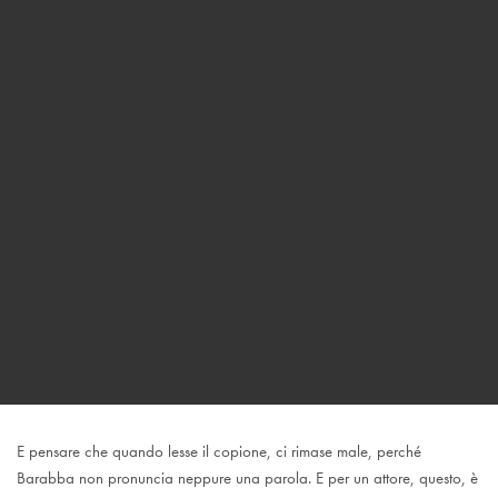
E pensare che quando lesse il copione, ci rimase male, perché
Barabba non pronuncia neppure una parola. E per un attore, questo, è