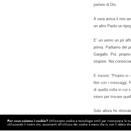
parlare di Dio.
A sera arriva il mio a
un altro Paolo un tipog
E’ un uomo un pò affa
prima. Parliamo del pr
Gargallo. Poi, propr
stupore. Noi conosciam
E insiste: “Proprio io
libri con i messaggi. F
di quella volta in cui
intero per trovare quel
Solo allora ho ritrova
giornoa pregare il ros
Per cosa usiamo i cookie?
Utilizziamo cookie e tecnologie simili per riconoscere le tue 
utilizzando il nostro sito, acconsenti all'utilizzo dei cookie a meno che tu non li abbia disa
Spei e chi stampa quel