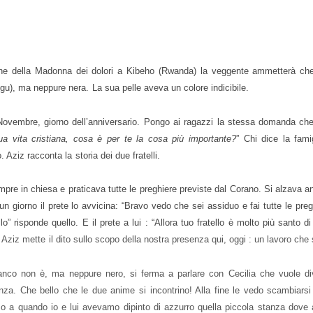
one della Madonna dei dolori a Kibeho (Rwanda) la veggente ammetterà che
gu), ma neppure nera. La sua pelle aveva un colore indicibile.
 Novembre, giorno dell’anniversario. Pongo ai ragazzi la stessa domanda c
ua vita cristiana, cosa è per te la cosa più importante?
” Chi dice la fami
 Aziz racconta la storia dei due fratelli.
pre in chiesa e praticava tutte le preghiere previste dal Corano. Si alzava an
n giorno il prete lo avvicina: “Bravo vedo che sei assiduo e fai tutte le pre
lo” risponde quello. E il prete a lui : “Allora tuo fratello è molto più santo d
.
Aziz mette il dito sullo scopo della nostra presenza qui, oggi : un lavoro che 
ianco non è, ma neppure nero, si ferma a parlare con Cecilia che vuole div
anza. Che bello che le due anime si incontrino! Alla fine le vedo scambiarsi
so a quando io e lui avevamo dipinto di azzurro quella piccola stanza dove