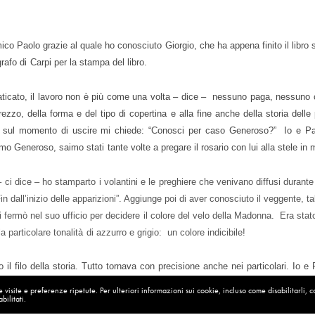
mico Paolo grazie al quale ho conosciuto Giorgio, che ha appena finito il libro
rafo di Carpi per la stampa del libro.
ticato, il lavoro non è più come una volta – dice – nessuno paga, nessuno
ezzo, della forma e del tipo di copertina e alla fine anche della storia delle
io sul momento di uscire mi chiede: “Conosci per caso Generoso?” Io e P
o Generoso, saimo stati tante volte a pregare il rosario con lui alla stele i
 – ci dice – ho stamparto i volantini e le preghiere che venivano diffusi durante
in dall’inizio delle apparizioni”. Aggiunge poi di aver conosciuto il veggente, tal
 si fermò nel suo ufficio per decidere il colore del velo della Madonna. Era sta
la particolare tonalità di azzurro e grigio: un colore indicibile!
to il filo della storia. Tutto tornava con precisione anche nei particolari. Io 
ario con Generoso, ci arriva una telefonata per dare un lavoro a Giorgio. Giorgi
visite e preferenze ripetute. Per ulteriori informazioni sui cookie, incluso come disabilitarli, 
bilitati.
 libro aveva stampato gli opuscoli di quelle apparizioni. Sono felice.