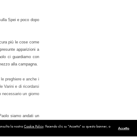
 sulla Spei e poco dopo
 cura più le cose come
 presunte apparizioni a
aolo ci guardiamo con
n mezzo alla campagna.
 le preghiere e anche i
e Varini e di ricordarsi
to necessario un giorno
e Paolo siamo andati un
o scrive un libro sulla
consulta la nostra
Cookie Policy
. Facendo clic su "Accetto" su questo banner, o
Accetto