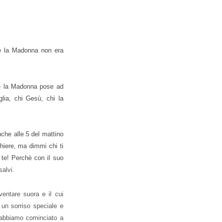
 l
a Madonna non era
he la Madonna pose ad
glia, chi Gesù, chi la
che alle 5 del mattino
ghiere, ma dimmi chi ti
i te! Perchè con il suo
salvi.
entare suora e il cui
 un sorriso speciale e
 abbiamo cominciato a