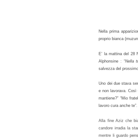
Nella prima apparizi
proprio bianca (muzun
E’ la mattina del 28
Alphonsine : “
Nella t
salvezza del prossimo.
Uno dei due stava sem
e non lavorava. Così u
mantiene?” “Mio fratel
lavoro cura anche te”
Alla fine Aziz che b
candore irradia la st
mentre li guardo pen