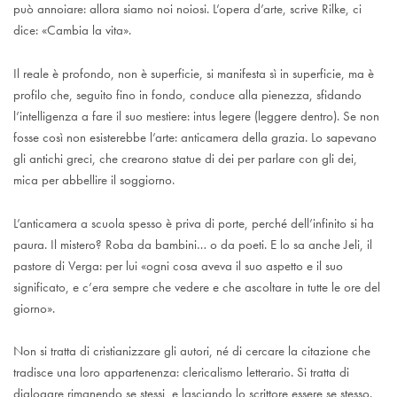
può annoiare: allora siamo noi noiosi. L’opera d’arte, scrive Rilke, ci
dice: «Cambia la vita».
Il reale è profondo, non è superficie, si manifesta sì in superficie, ma è
profilo che, seguito fino in fondo, conduce alla pienezza, sfidando
l’intelligenza a fare il suo mestiere: intus legere (leggere dentro). Se non
fosse così non esisterebbe l’arte: anticamera della grazia. Lo sapevano
gli antichi greci, che crearono statue di dei per parlare con gli dei,
mica per abbellire il soggiorno.
L’anticamera a scuola spesso è priva di porte, perché dell’infinito si ha
paura. Il mistero? Roba da bambini… o da poeti. E lo sa anche Jeli, il
pastore di Verga: per lui «ogni cosa aveva il suo aspetto e il suo
significato, e c’era sempre che vedere e che ascoltare in tutte le ore del
giorno».
Non si tratta di cristianizzare gli autori, né di cercare la citazione che
tradisce una loro appartenenza: clericalismo letterario. Si tratta di
dialogare rimanendo se stessi, e lasciando lo scrittore essere se stesso.