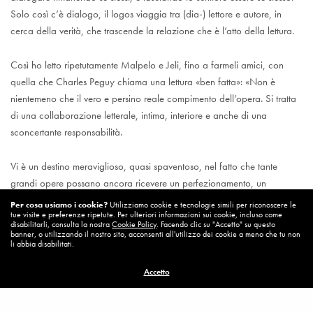
Solo così c’è dialogo, il logos viaggia tra (dia-) lettore e autore, in
cerca della verità, che trascende la relazione che è l’atto della lettura.
Così ho letto ripetutamente Malpelo e Jeli, fino a farmeli amici, con
quella che Charles Peguy chiama una lettura «ben fatta»: «Non è
nientemeno che il vero e persino reale compimento dell’opera. Si tratta
di una collaborazione letterale, intima, interiore e anche di una
sconcertante responsabilità.
Vi è un destino meraviglioso, quasi spaventoso, nel fatto che tante
grandi opere possano ancora ricevere un perfezionamento, un
compimento dalla nostra lettura. Che spaventosa responsabilità per
Per cosa usiamo i cookie?
Utilizziamo cookie e tecnologie simili per riconoscere le
tue visite e preferenze ripetute. Per ulteriori informazioni sui cookie, incluso come
noi». Io la chiamo lettura «responsabile»: risponde al testo letto e riletto,
disabilitarli, consulta la nostra
Cookie Policy
. Facendo clic su "Accetto" su questo
in prima persona, con matita, anima e corpo.
banner, o utilizzando il nostro sito, acconsenti all'utilizzo dei cookie a meno che tu non
li abbia disabilitati.
Quante cose ho scoperto ri-ri­rileggendo: di me, dei miei ragazzi, del
Accetto
mondo. La letteratura è un modo per origliare se stessi quando non
sappiamo ascoltarci, vagliare se i pensieri che abbiamo sono