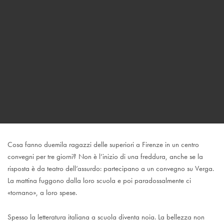
Cosa fanno duemila ragazzi delle superiori a Firenze in un centro
convegni per tre giorni? Non è l’inizio di una freddura, anche se la
risposta è da teatro dell’assurdo: partecipano a un convegno su Verga.
La mattina fuggono dalla loro scuola e poi paradossalmente ci
«tornano», a loro spese.
Spesso la letteratura italiana a scuola diventa noia. La bellezza non