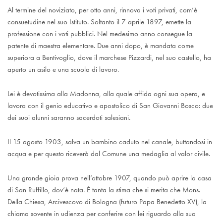
Al termine del noviziato, per otto anni, rinnova i voti privati, com’è
consuetudine nel suo Istituto. Soltanto il 7 aprile 1897, emette la
professione con i voti pubblici. Nel medesimo anno consegue la
patente di maestra elementare. Due anni dopo, è mandata come
superiora a Bentivoglio, dove il marchese Pizzardi, nel suo castello, ha
aperto un asilo e una scuola di lavoro.
Lei è devotissima alla Madonna, alla quale affida ogni sua opera, e
lavora con il genio educativo e apostolico di San Giovanni Bosco: due
dei suoi alunni saranno sacerdoti salesiani.
Il 15 agosto 1903, salva un bambino caduto nel canale, buttandosi in
acqua e per questo riceverà dal Comune una medaglia al valor civile.
Una grande gioia prova nell’ottobre 1907, quando può aprire la casa
di San Ruffillo, dov’è nata. È tanta la stima che si merita che Mons.
Della Chiesa, Arcivescovo di Bologna (futuro Papa Benedetto XV), la
chiama sovente in udienza per conferire con lei riguardo alla sua