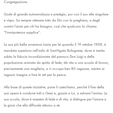
Congregazione.
Gode di grande autorevolezza e prestigio, pur con il suo stile singolare
e vispo. Sa sempre ottenere tutto da Dio con la preghiera, e dagli
uomini l’aiuto per chi ha bisogno, così che qualcuno la chiama
“l’onnipotenza supplice”.
La sua più bella avventura inizia per lei quando il 19 ottobre 1908, è
mandata superiora nell’asilo di Sant’Agata Bolognese, dove si merita
subito la fiducia incondizionata del parroco Don Luigi e della
popolazione animata da spirito di fede; dà vita a una scuola di lavoro,
precisamente una maglieria, e vi occupa ben 80 ragazze, mentre ai
ragazzi insegna a fare le reti per la pesca.
Alla base di queste iniziative, pone il catechismo, perché il fine della
sua opera è condurre tutti a Gesù e, grazie a Lui, a salvarsi l’anima. La
sua scuola, dove è maestra di fede e di vita, si distingue per l’amore e
la gioia che ella diffonde attorno a sé.