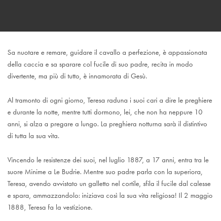
Sa nuotare e remare, guidare il cavallo a perfezione, è appassionata
della caccia e sa sparare col fucile di suo padre, recita in modo
divertente, ma più di tutto, è innamorata di Gesù.
Al tramonto di ogni giorno, Teresa raduna i suoi cari a dire le preghiere
e durante la notte, mentre tutti dormono, lei, che non ha neppure 10
anni, si alza a pregare a lungo. La preghiera notturna sarà il distintivo
di tutta la sua vita.
Vincendo le resistenze dei suoi, nel luglio 1887, a 17 anni, entra tra le
suore Minime a Le Budrie. Mentre suo padre parla con la superiora,
Teresa, avendo avvistato un galletto nel cortile, sfila il fucile dal calesse
e spara, ammazzandolo: iniziava così la sua vita religiosa! Il 2 maggio
1888, Teresa fa la vestizione.