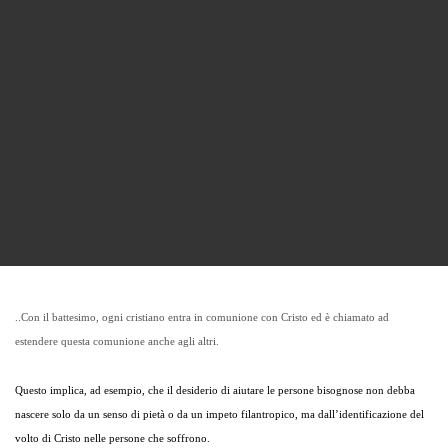
..Con il battesimo, ogni cristiano entra in comunione con Cristo ed è chiamato ad
estendere questa comunione anche agli altri.
Questo implica, ad esempio, che il desiderio di aiutare le persone bisognose non debba
nascere solo da un senso di pietà o da un impeto filantropico, ma dall’identificazione del
volto di Cristo nelle persone che soffrono.