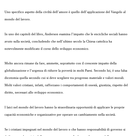
Uno specifico aspetto della civiltà dell’amore è quello dell’applicazione del Vangelo al
mondo del lavoro.
In uno dei capitoli del libro, Anderson esamina l’impatto che le encicliche sociali hanno
avuto sulla società, concludendo che nell’ultimo secolo la Chiesa cattolica ha
notevolmente modificato il corso dello sviluppo economico.
Molto ancora rimane da fare, ammette, soprattutto con il crescente impatto della
globalizzazione e l’urgenza di ridurre la povertà in molti Paesi. Secondo lui, è una falsa
dicotomia quella secondo cui si deve scegliere tra progresso materiale e valori morali.
Molti valori cristiani, infatti, rafforzano i comportamenti di onestà, giustizia, rispetto del
diritto, necessari allo sviluppo economico.
I laici nel mondo del lavoro hanno la straordinaria opportunità di applicare le proprie
capacità economiche e organizzative per operare un cambiamento nella società.
Se i cristiani impegnati nel mondo del lavoro o che hanno responsabilità di governo si